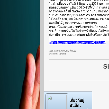
ในช่วงเที่ยงของวันที่ 8 มิถุนายน 2558 บนน
ทดลองปล่อยจานบิน LDSD ซึ่งนี่เป็นการทดลองค
การทดลองครั้งนี้ NASA สามารถนำยานอวกาศนี้ข
ระเบิดของตัวร่มชูชีพที่ติดกับตัวเครื่องยนต์
ได้ไกลถึง 180,000 ฟิต ก่อนที่จะดับและร่ว
ลอยขึ้นได้สูงกว่าการทดลองครั้งแรก
คาดว่าในอนาคต จากเรื่องเล่าข่าวลือ ของคำว่
ข่าวฮือฮากันนั้น ในวันข้างหน้าก็คงจะไม่ใช่
ยังคงมีการทดลองและพัฒนาต่อไปเรื่อยๆ สักวัน
ที่มา : http://news.thaiware.com/6243.html
เขียนโดย
CIKAPOUNG
ที่
08:30
ป้ายกำกับ:
NEWSIT
S
เกี่ยวกับผู้
บันทึก :