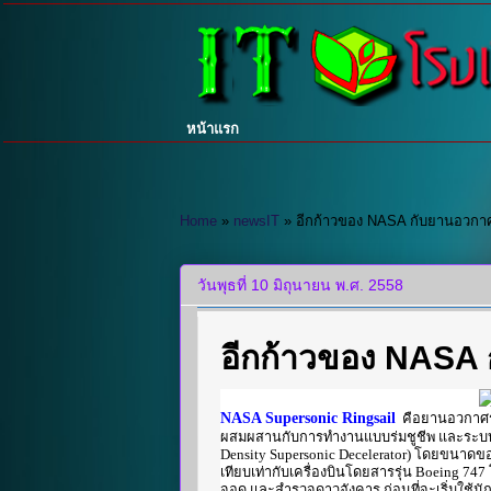
หน้าแรก
Home
»
newsIT
»
อีกก้าวของ NASA กับยานอวก
วันพุธที่ 10 มิถุนายน พ.ศ. 2558
อีกก้าวของ NASA
NASA Supersonic Ringsail
คือยานอวกาศรู
ผสมผสานกับการทำงานแบบร่มชูชีพ และระบบขับ
Density Supersonic Decelerator) โดยขนาดขอ
เทียบเท่ากับเครื่องบินโดยสารรุ่น Boeing 74
จอด และสำรวจดาวอังคาร ก่อนที่จะเริ่มใช้